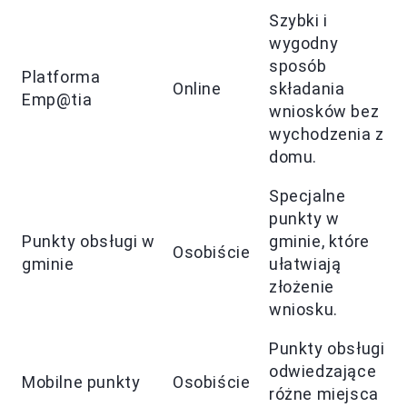
Szybki i
wygodny
sposób
Platforma
Online
składania
Emp@tia
wniosków bez
wychodzenia z
domu.
Specjalne
punkty w
Punkty obsługi w
gminie, które
Osobiście
gminie
ułatwiają
złożenie
wniosku.
Punkty obsługi
odwiedzające
Mobilne punkty
Osobiście
różne miejsca