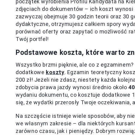
początek wyrobienia Profilu Kandydata na Kie
zdjęciach do dokumentów – ich koszt wynosi d
zazwyczaj obejmuje 30 godzin teorii oraz 30 g
dydaktyczne, otrzymujesz całkiem spory wydat
porównać oferty oraz zapytać o możliwość rat 
Twój portfel!
Podstawowe koszta, które warto z
Wszystko brzmi pięknie, ale co z egzaminem?
dodatkowe
koszty
. Egzamin teoretyczny kosz
200 zł! Jeżeli nie zdasz, niestety każda kolej
zdobycia prawa jazdy wynosi średnio około
40
wydaniu dokumentu, co kosztuje dodatkowe 10
się, że wydatki przerosły Twoje oczekiwania, a
Na szczęście istnieje wiele sposobów, aby ni
we własnym zakresie – dla niektórych kursan
zarówno czasu, jak i pieniędzy. Dobrym rozw