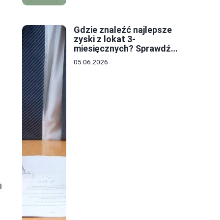
Gdzie znaleźć najlepsze
zyski z lokat 3-
miesięcznych? Sprawdź
oferty i stawki!
05.06.2026
i