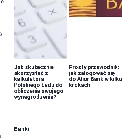
 o
ży
Jak skutecznie
Prosty przewodnik:
skorzystać z
jak zalogować się
kalkulatora
do Alior Bank w kilku
Polskiego Ładu do
krokach
obliczenia swojego
wynagrodzenia?
ę
Banki
n