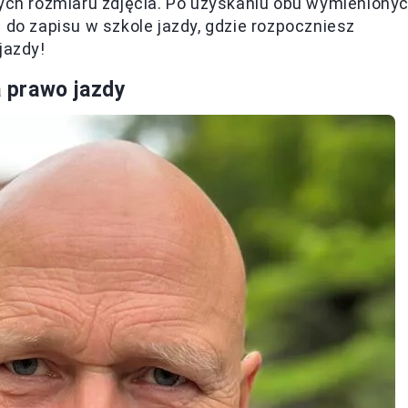
h rozmiaru zdjęcia. Po uzyskaniu obu wymieniony
 do zapisu w szkole jazdy, gdzie rozpoczniesz
jazdy!
 prawo jazdy