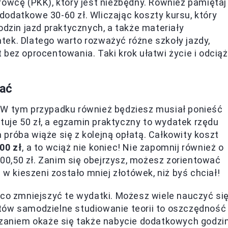
rowcę (PKK), który jest niezbędny. Również pamiętaj
odatkowe 30-60 zł. Wliczając koszty kursu, który
odzin jazd praktycznych, a także materiały
ek. Dlatego warto rozważyć różne szkoły jazdy,
bez oprocentowania. Taki krok ułatwi życie i odcią
nać
 W tym przypadku również będziesz musiał ponieść
tuje 50 zł, a egzamin praktyczny to wydatek rzędu
na próba wiąże się z kolejną opłatą. Całkowity koszt
00 zł
, a to wciąż nie koniec! Nie zapomnij również o
0,50 zł. Zanim się obejrzysz, możesz zorientować
 w kieszeni zostało mniej złotówek, niż byś chciał!
eco zmniejszyć te wydatki. Możesz wiele nauczyć si
tów samodzielne studiowanie teorii to oszczędność
iązaniem okaże się także nabycie dodatkowych godzi