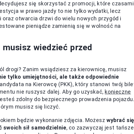
zdecydujesz się skorzystać z promocji, które czasami
stycja w prawo jazdy to nie tylko wydatki, lecz
 oraz otwarcia drzwi do wielu nowych przygód i
stowane pieniądze zamienią się w wolność na
 musisz wiedzieć przed
ról drogi? Zanim wsiądziesz za kierownicę, musisz
nie tylko umiejętności, ale także odpowiednie
Kandydata na Kierowcę (PKK), który stanowi twój bile
entu nie ruszysz dalej. Aby go uzyskać,
konieczne
e jesteś zdolny do bezpiecznego prowadzenia pojazdu
tórym musisz się liczyć.
krokiem będzie wykonanie zdjęcia. Możesz
wybrać si
 swoich sił samodzielnie
, co zazwyczaj jest tańsze