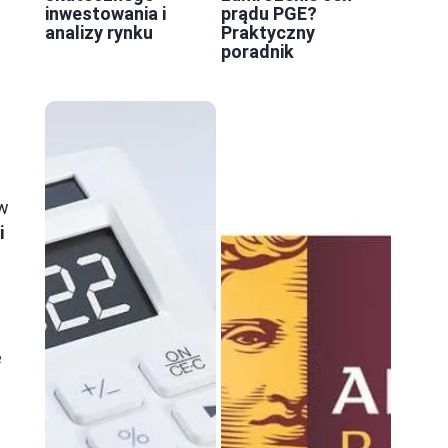
inwestowania i
prądu PGE?
analizy rynku
Praktyczny
poradnik
 w
i
ć
e