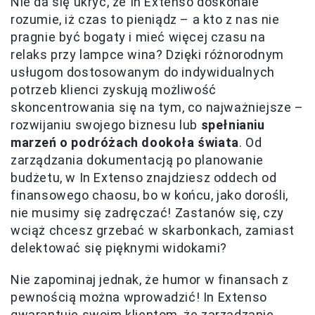
Nie da się ukryć, że In Extenso doskonale
rozumie, iż czas to pieniądz – a kto z nas nie
pragnie być bogaty i mieć więcej czasu na
relaks przy lampce wina? Dzięki różnorodnym
usługom dostosowanym do indywidualnych
potrzeb klienci zyskują możliwość
skoncentrowania się na tym, co najważniejsze –
rozwijaniu swojego biznesu lub
spełnianiu
marzeń o podróżach dookoła świata
. Od
zarządzania dokumentacją po planowanie
budżetu, w In Extenso znajdziesz oddech od
finansowego chaosu, bo w końcu, jako dorośli,
nie musimy się zadręczać! Zastanów się, czy
wciąż chcesz grzebać w skarbonkach, zamiast
delektować się pięknymi widokami?
Nie zapominaj jednak, że humor w finansach z
pewnością można wprowadzić! In Extenso
gwarantuje swoim klientom, że zarządzanie