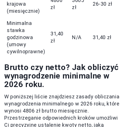
4806
3605
krajowa
26-30 zł
zł
zł
(miesięcznie)
Minimalna
stawka
31,40
godzinowa
N/A
31,40 zł
zł
(umowy
cywilnoprawne)
Brutto czy netto? Jak obliczyć
wynagrodzenie minimalne w
2026 roku.
W poniższej liście znajdziesz zasady obliczania
wynagrodzenia minimalnego w 2026 roku, które
wynosi 4806 zł brutto miesięcznie.
Przestrzeganie odpowiednich kroków umożliwi
Ci precyzyjne ustalenie kwoty netto, jaką