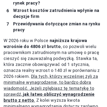
rynek pracy?
Wzrost kosztów zatrudnienia wpłynie na
decyzje firm
Przewidywania dotyczące zmian na rynku
pracy
W 2026 roku w Polsce
najniższa krajowa
wzrośnie do 4806 zł brutto
, co pozwoli wielu
pracownikom zatrudnionym na umowę o pracę
cieszyć się zauważalną podwyżką. Stawka ta,
która zacznie obowiązywać od 1 stycznia,
oznacza realny wzrost o 140 zł w porównaniu z
2026 rokiem.
Dla tych, którzy wcześniej żyli za
minimalne wynagrodzenie, to bardzo dobra
wiadomość. Jeżeli zgłębiasz tę tematykę to
sprawdź,
jak łatwo obliczyć wynagrodzenie
brutto z netto
.
Z kolei wyższa kwota
minimalnego wynagrodzenia dotyczy zarówno