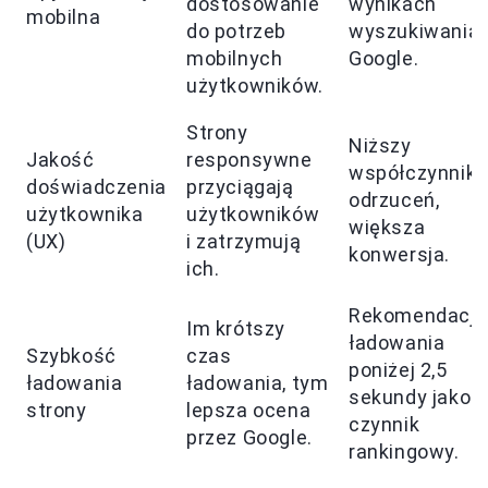
dostosowanie
wynikach
mobilna
do potrzeb
wyszukiwania
mobilnych
Google.
użytkowników.
Strony
Niższy
Jakość
responsywne
współczynnik
doświadczenia
przyciągają
odrzuceń,
użytkownika
użytkowników
większa
(UX)
i zatrzymują
konwersja.
ich.
Rekomendacja
Im krótszy
ładowania
Szybkość
czas
poniżej 2,5
ładowania
ładowania, tym
sekundy jako
strony
lepsza ocena
czynnik
przez Google.
rankingowy.