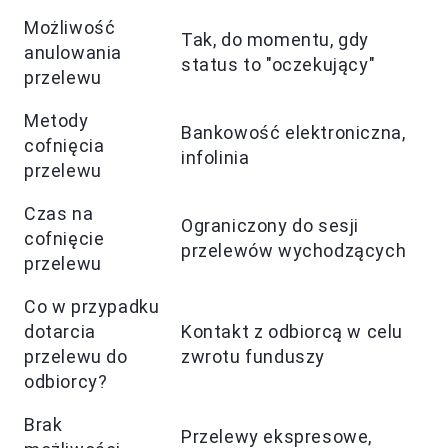
Możliwość
Tak, do momentu, gdy
anulowania
status to "oczekujący"
przelewu
Metody
Bankowość elektroniczna,
cofnięcia
infolinia
przelewu
Czas na
Ograniczony do sesji
cofnięcie
przelewów wychodzących
przelewu
Co w przypadku
dotarcia
Kontakt z odbiorcą w celu
przelewu do
zwrotu funduszy
odbiorcy?
Brak
Przelewy ekspresowe,