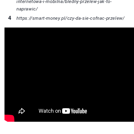
internetowa-i-mobilna/bledny-przelew-jak-to-
naprawic/
https://smart-money.pl/czy-da-sie-cofnac-przelew/