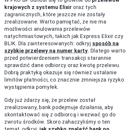
krajowych z systemu Elixir
oraz tych
zagranicznych, które jeszcze nie zostały
zrealizowane. Warto pamiętać, że nie ma
możliwości anulowania przelewów
natychmiastowych, takich jak Express Elixir czy
BLIK. Dla zainteresowanych: odkryj
sposób na
szybkie przelewy na numer karty
. Dlatego warto
przed potwierdzeniem transakcji starannie
sprawdzić dane odbiorcy oraz kwotę przelewu.
Dobrą praktyką okazuje się również ustalanie
limitów płatności, co znacznie zmniejsza ryzyko
wystąpienia pomyłek.
Gdy już zdarzy się, że przelew został
zrealizowany, bank podejmuje działania, aby
skontaktować się z odbiorcą i wezwać go do
zwrotu środków. Skoro zahaczyliśmy o ten
temat, odkryj,
jak szybko znaleźć bank po