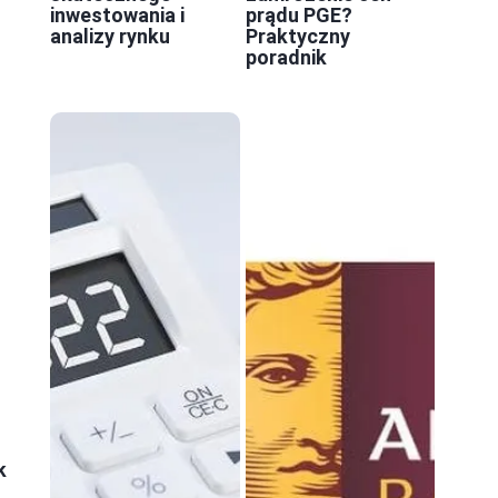
inwestowania i
prądu PGE?
analizy rynku
Praktyczny
poradnik
k