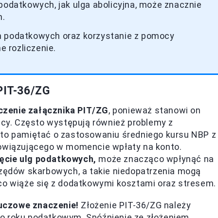
podatkowych, jak ulga abolicyjna, może znacznie
h.
h podatkowych oraz korzystanie z pomocy
 rozliczenie.
 PIT-36/ZG
czenie załącznika PIT/ZG
, ponieważ stanowi on
y. Często występują również problemy z
rto pamiętać o zastosowaniu średniego kursu NBP z
bowiązującego w momencie wpłaty na konto.
ęcie ulg podatkowych,
może znacząco wpłynąć na
ędów skarbowych, a takie niedopatrzenia mogą
 co wiąże się z dodatkowymi kosztami oraz stresem.
uczowe znaczenie!
Złożenie PIT-36/ZG należy
po roku podatkowym. Spóźnienie ze złożeniem