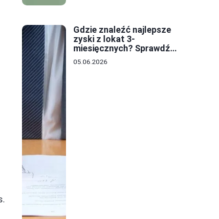
Gdzie znaleźć najlepsze
zyski z lokat 3-
miesięcznych? Sprawdź
oferty i stawki!
05.06.2026
s.