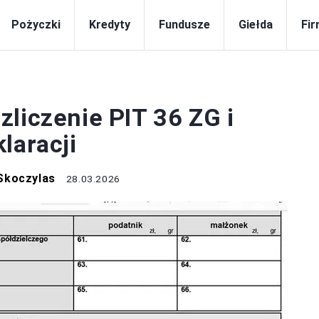
Pożyczki
Kredyty
Fundusze
Giełda
Fi
BIZNES
liczenie PIT 36 ZG i
laracji
Skoczylas
28.03.2026