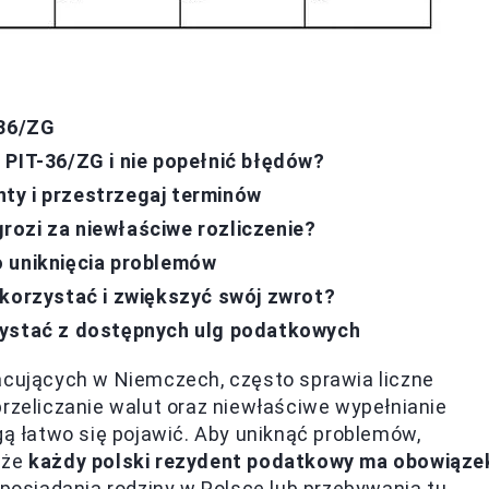
-36/ZG
 PIT-36/ZG i nie popełnić błędów?
ty i przestrzegaj terminów
ozi za niewłaściwe rozliczenie?
o uniknięcia problemów
 korzystać i zwiększyć swój zwrot?
zystać z dostępnych ulg podatkowych
racujących w Niemczech, często sprawia liczne
przeliczanie walut oraz niewłaściwe wypełnianie
gą łatwo się pojawić. Aby uniknąć problemów,
 że
każdy polski rezydent podatkowy ma obowiąze
osiadania rodziny w Polsce lub przebywania tu