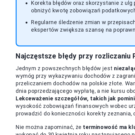
Korekta błędów oraz skorzystanie z ulg 
obniżyć kwotę zobowiązań podatkowyc
Regularne śledzenie zmian w przepisac
ekspertów zwiększa szansę na poprawne
Najczęstsze błędy przy rozliczaniu
Jednym z powszechnych błędów jest
niezałą
wymóg przy wykazywaniu dochodów z zagranic
przeliczaniem dochodów na polskie złote. Wa
dnia poprzedzającego wypłatę, a nie kursu o
Lekceważenie szczegółów, takich jak pomini
wysokość zobowiązań finansowych wobec urz
prowadzić do konieczności korekty zeznania,
Nie można zapominać, że
terminowość ma kl
wykonać do 30 kwietnia roku następującego 