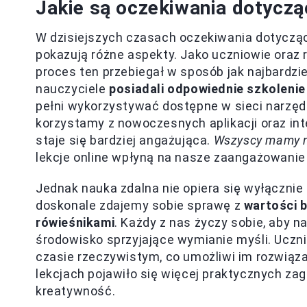
Jakie są oczekiwania dotyczą
W dzisiejszych czasach oczekiwania dotycz
pokazują różne aspekty. Jako uczniowie oraz 
proces ten przebiegał w sposób jak najbardzi
nauczyciele
posiadali odpowiednie szkolenie
pełni wykorzystywać dostępne w sieci narzędz
korzystamy z nowoczesnych aplikacji oraz in
staje się bardziej angażująca.
Wszyscy mamy na
lekcje online wpłyną na nasze zaangażowanie
Jednak nauka zdalna nie opiera się wyłącznie 
doskonale zdajemy sobie sprawę z
wartości 
rówieśnikami
. Każdy z nas życzy sobie, aby n
środowisko sprzyjające wymianie myśli. Ucz
czasie rzeczywistym, co umożliwi im rozwiąza
lekcjach pojawiło się więcej praktycznych za
kreatywność.