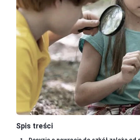
Spis treści
Decyzje o powrocie do szkół zależą od s