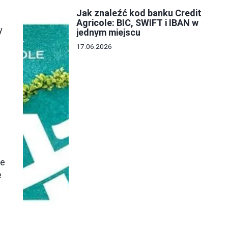
Jak znaleźć kod banku Credit
Agricole: BIC, SWIFT i IBAN w
y
jednym miejscu
17.06.2026
że
e