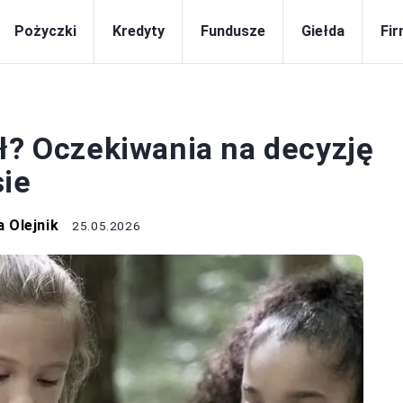
Pożyczki
Kredyty
Fundusze
Giełda
Fi
BIZNES
ół? Oczekiwania na decyzję
sie
 Olejnik
25.05.2026