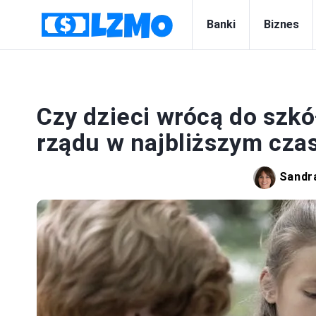
Banki
Biznes
Czy dzieci wrócą do szk
rządu w najbliższym cza
Sandra