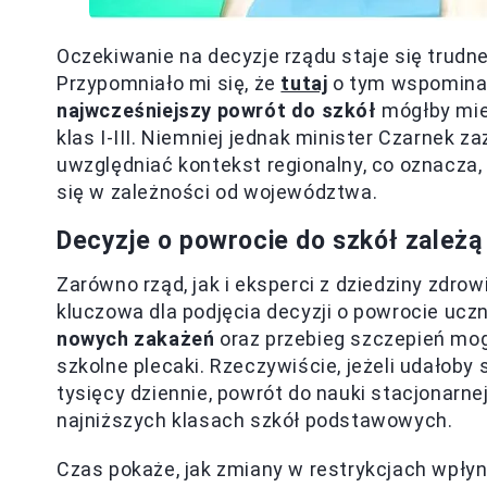
Oczekiwanie na decyzje rządu staje się trudne
Przypomniało mi się, że
tutaj
o tym wspominali
najwcześniejszy powrót do szkół
mógłby mieć
klas I-III. Niemniej jednak minister Czarnek 
uwzględniać kontekst regionalny, co oznacza,
się w zależności od województwa.
Decyzje o powrocie do szkół zależą 
Zarówno rząd, jak i eksperci z dziedziny zdro
kluczowa dla podjęcia decyzji o powrocie ucz
nowych zakażeń
oraz przebieg szczepień mog
szkolne plecaki. Rzeczywiście, jeżeli udałoby
tysięcy dziennie, powrót do nauki stacjonarn
najniższych klasach szkół podstawowych.
Czas pokaże, jak zmiany w restrykcjach wpły