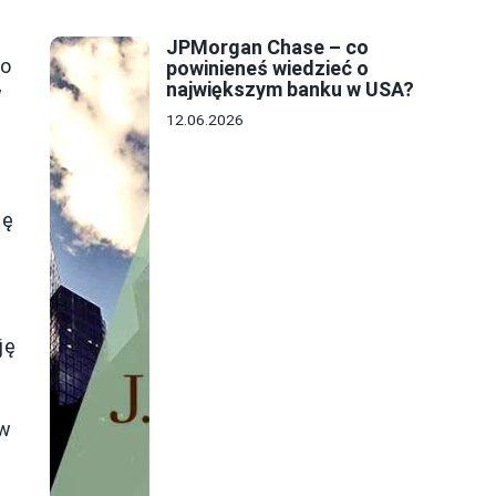
JPMorgan Chase – co
go
powinieneś wiedzieć o
największym banku w USA?
w
12.06.2026
ię
ję
 w