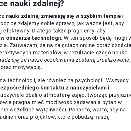
ce nauki zdalnej?
ące
nauki zdalnej zmieniają się w szybkim tempie
i
rodzice zdajemy sobie sprawę, jak ważne jest, aby
ej efektywny. Dlatego także pragniemy, aby
 w obszarze technologii
. W ten sposób będą mogli 
ia. Zauważam, że na zajęciach online coraz częście
teraktywnych materiałów, w rezultacie czego nauka
dzieję, że nasze oczekiwania zostaną zrealizowane
 oraz motywację.
na technologii, ale również na psychologii. Wszyscy
bezpośredniego kontaktu z nauczycielami i
auczyciele dbali o atmosferę zajęć, tworząc przyjazn
niowie pragną mieć możliwość zadawania pytań w
nie wszelkich wątpliwości. Ponadto, warto, aby na
gadnień oraz projektów, które pobudzą naszą