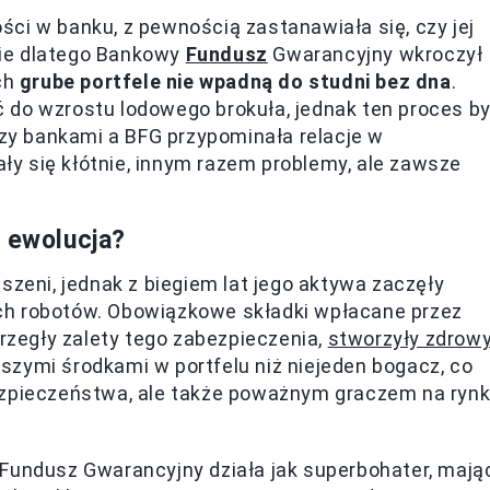
ci w banku, z pewnością zastanawiała się, czy jej
ie dlatego Bankowy
Fundusz
Gwarancyjny wkroczył
ich
grube portfele nie wpadną do studni bez dna
.
 do wzrostu lodowego brokuła, jednak ten proces by
y bankami a BFG przypominała relacje w
y się kłótnie, innym razem problemy, ale zawsze
h ewolucja?
szeni, jednak z biegiem lat jego aktywa zaczęły
ch robotów. Obowiązkowe składki wpłacane przez
trzegły zalety tego zabezpieczenia,
stworzyły zdrow
szymi środkami w portfelu niż niejeden bogacz, co
ezpieczeństwa, ale także poważnym graczem na ryn
 Fundusz Gwarancyjny działa jak superbohater, mają