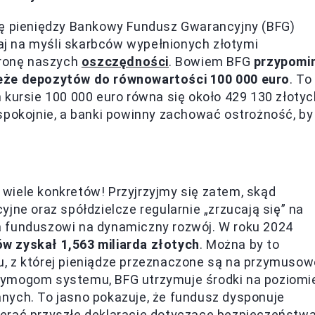
mę pieniędzy Bankowy Fundusz Gwarancyjny (BFG)
j na myśli skarbców wypełnionych złotymi
hronę naszych
oszczędności
. Bowiem BFG
przypomi
zeże depozytów do równowartości 100 000 euro
. To
 kursie 100 000 euro równa się około 429 130 złotyc
spokojnie, a banki powinny zachować ostrożność, by
ę wiele konkretów! Przyjrzyjmy się zatem, skąd
jne oraz spółdzielcze regularnie „zrzucają się” na
a funduszowi na dynamiczny rozwój. W roku 2024
w zyskał 1,563 miliarda złotych
. Można by to
, z której pieniądze przeznaczone są na przymusow
wymogom systemu, BFG utrzymuje środki na poziomi
nych. To jasno pokazuje, że fundusz dysponuje
erać przyszłe deklaracje dotyczące bezpieczeństwa