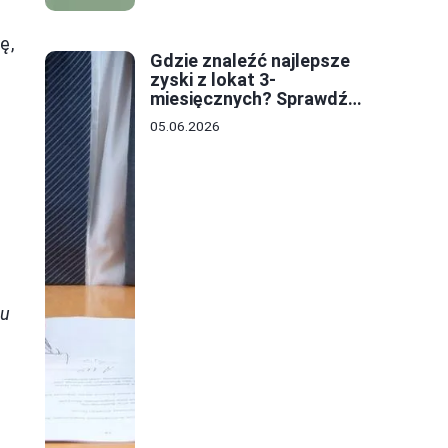
ę,
Gdzie znaleźć najlepsze
zyski z lokat 3-
miesięcznych? Sprawdź
oferty i stawki!
05.06.2026
mu