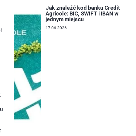
Jak znaleźć kod banku Credit
Agricole: BIC, SWIFT i IBAN w
jednym miejscu
17.06.2026
ł
y
ku
c