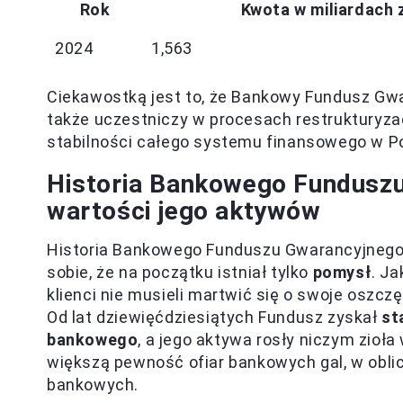
Rok
Kwota w miliardach 
2024
1,563
Ciekawostką jest to, że Bankowy Fundusz Gwa
także uczestniczy w procesach restrukturyz
stabilności całego systemu finansowego w P
Historia Bankowego Funduszu
wartości jego aktywów
Historia Bankowego Funduszu Gwarancyjnego 
sobie, że na początku istniał tylko
pomysł
. Ja
klienci nie musieli martwić się o swoje oszc
Od lat dziewięćdziesiątych Fundusz zyskał
st
bankowego
, a jego aktywa rosły niczym zio
większą pewność ofiar bankowych gal, w obli
bankowych.