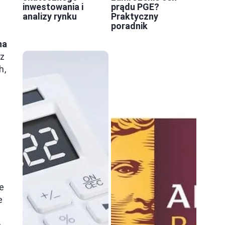
inwestowania i
prądu PGE?
analizy rynku
Praktyczny
poradnik
na
 z
h,
e
e
.