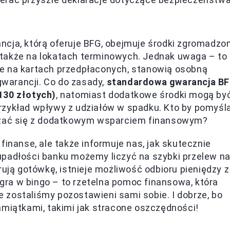
ncja, którą oferuje BFG, obejmuje środki zgromadzo
 także na lokatach terminowych. Jednak uwaga – to
k te na kartach przedpłaconych, stanowią osobną
 gwarancji. Co do zasady,
standardowa gwarancja B
130 złotych)
, natomiast dodatkowe środki mogą by
rzykład wpływy z udziałów w spadku. Kto by pomyśla
iązać się z dodatkowym wsparciem finansowym?
finanse, ale także informuje nas, jak skutecznie
upadłości banku możemy liczyć na szybki przelew n
rują gotówkę, istnieje możliwość odbioru pieniędzy z
a gra w bingo – to rzetelna pomoc finansowa, która
 zostaliśmy pozostawieni sami sobie. I dobrze, bo
amiątkami, takimi jak stracone oszczędności!