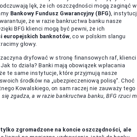
 odczuwają lęk, że ich oszczędności mogą zaginąć w
mamy
Bankowy Fundusz Gwarancyjny (BFG)
, instytucj
 gwarantuje, że w razie bankructwa banku nasze
ięki BFG klienci mogą być pewni, że ich
i europejskich banknotów
, co w polskim slangu
tracimy głowy.
 zaczyna dryfować w stronę finansowych raf, klienci
 Jak to działa? Banki mają obowiązek wpłacania
że te same instytucje, które przyjmują nasze
swoich środków na „ubezpieczeniową polisę”. Choć
ętnego Kowalskiego, on sam raczej nie zauważy tego
a się zgadza, a w razie bankructwa banku, BFG rzuci 
 tylko zgromadzone na koncie oszczędności, ale