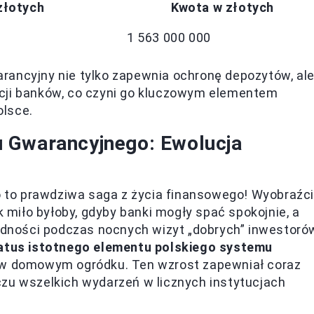
złotych
Kwota w złotych
1 563 000 000
rancyjny nie tylko zapewnia ochronę depozytów, al
acji banków, co czyni go kluczowym elementem
olsce.
 Gwarancyjnego: Ewolucja
to prawdziwa saga z życia finansowego! Wyobraźc
k miło byłoby, gdyby banki mogły spać spokojnie, a
zędności podczas nocnych wizyt „dobrych” inwestoró
atus istotnego elementu polskiego systemu
ła w domowym ogródku. Ten wzrost zapewniał coraz
czu wszelkich wydarzeń w licznych instytucjach