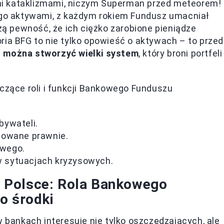
i kataklizmami, niczym Superman przed meteorem!
jego aktywami, z każdym rokiem Fundusz umacniał
szą pewność, że ich ciężko zarobione pieniądze
ria BFG to nie tylko opowieść o aktywach – to prze
 można stworzyć wielki system
, który broni portfeli
yczące roli i funkcji Bankowego Funduszu
bywateli.
lowane prawnie.
owego.
 sytuacjach kryzysowych.
 Polsce: Rola Bankowego
o środki
ankach interesuje nie tylko oszczędzających, ale