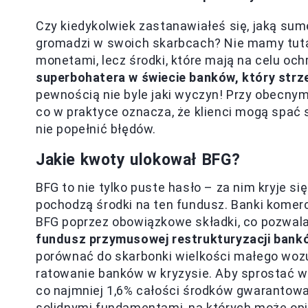
Czy kiedykolwiek zastanawiałeś się, jaką su
gromadzi w swoich skarbcach? Nie mamy tuta
monetami, lecz środki, które mają na celu oc
superbohatera w świecie banków, który str
pewnością nie byle jaki wyczyn! Przy obecnym
co w praktyce oznacza, że klienci mogą spać 
nie popełnić błędów.
Jakie kwoty ulokował BFG?
BFG to nie tylko puste hasło – za nim kryje si
pochodzą środki na ten fundusz. Banki komercy
BFG poprzez obowiązkowe składki, co pozwal
fundusz przymusowej restrukturyzacji bankó
porównać do skarbonki wielkości małego wozu
ratowanie banków w kryzysie. Aby sprostać 
co najmniej 1,6% całości środków gwarantowa
solidnymi fundamentami, na których może opi