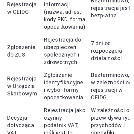
Bezterminowo,
Rejestracja
informacji
rejestracja jest
w CEIDG
(nazwa, adres,
bezpłatna
kody PKD, forma
opodatkowania)
Rejestracja do
7 dni od
Zgłoszenie
ubezpieczeń
rozpoczęcia
do ZUS
społecznych i
działalności
zdrowotnych
Zgłoszenie
Bezterminowo,
Rejestracja
identyfikacyjne
w zależności od
w Urzędzie
i wybór formy
rejestracji w
Skarbowym
opodatkowania
CEIDG
Rejestracja jako
W zależności od
Decyzja
czynny
przewidywanych
dotycząca
podatnik VAT,
przychodów i
VAT
jeśli jest to
specyfiki