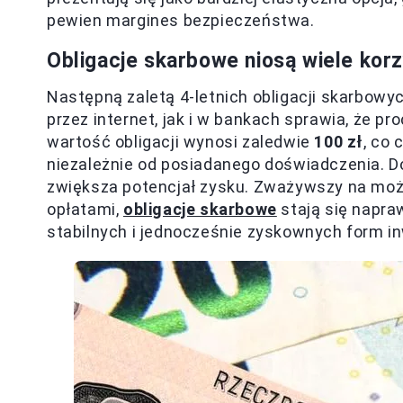
pewien margines bezpieczeństwa.
Obligacje skarbowe niosą wiele kor
Następną zaletą 4-letnich obligacji skarbowy
przez internet, jak i w bankach sprawia, że pr
wartość obligacji wynosi zaledwie
100 zł
, co 
niezależnie od posiadanego doświadczenia. Dod
zwiększa potencjał zysku. Zważywszy na mo
opłatami,
obligacje skarbowe
stają się napra
stabilnych i jednocześnie zyskownych form i