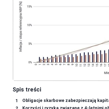
Spis treści
Obligacje skarbowe zabezpieczają kapita
Korzyści i ryzyka związane z 4-letnimi 