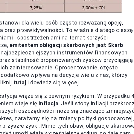
stanowi dla wielu osób często rozważaną opcję,
a oraz przewidywalności. To właśnie dlatego cieszę
niami i spostrzeżeniami na temat korzyści
sze,
emitentem obligacji skarbowych jest Skarb
 z najbezpieczniejszych instrumentów finansowych
 oraz stabilność proponowanych zysków przyciągają
ich zainteresowanie. Oprocentowanie, często
 dodatkowo wpływa na decyzje wielu z nas, którzy
liknij
tutaj
i dowiedz się więcej.
estycja wiąże się z pewnym ryzykiem. W przypadku 4
eniem staje się
inflacja
. Jeśli stopy inflacji przekroc
naszych oszczędności może się znacząco zmniejszyć
okres, narażamy się na zmiany polityki gospodarczej,
ze przyszłe zyski. Mimo tych obaw, obligacje skarbow
, gdyż umożliwiają wcześniejszy wykup, co daje nam