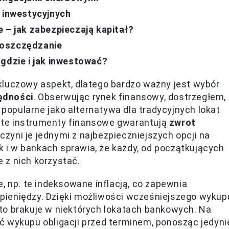
i inwestycyjnych
 – jak zabezpieczają kapitał?
 oszczędzanie
 gdzie i jak inwestować?
kluczowy aspekt, dlatego bardzo ważny jest wybór
ędności
. Obserwując rynek finansowy, dostrzegłem,
j popularne jako alternatywa dla tradycyjnych lokat
 te instrumenty finansowe gwarantują
zwrot
 czyni je jednymi z najbezpieczniejszych opcji na
ak i w bankach sprawia, że każdy, od początkujących
 z nich korzystać.
, np. te indeksowane inflacją, co zapewnia
pieniędzy. Dzięki możliwości wcześniejszego wykup
sto brakuje w niektórych lokatach bankowych. Na
ć wykupu obligacji przed terminem, ponosząc jedyni