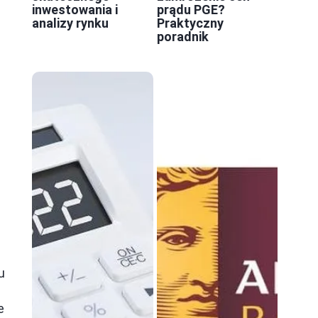
inwestowania i
prądu PGE?
analizy rynku
Praktyczny
poradnik
u
e