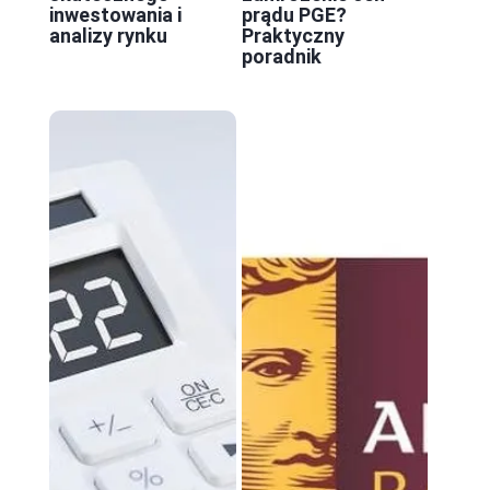
inwestowania i
prądu PGE?
analizy rynku
Praktyczny
poradnik
z