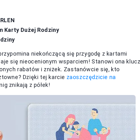
ORLEN
 Karty Dużej Rodziny
odziny
 przypomina niekończącą się przygodę z kartami
aje się nieocenionym wsparciem! Stanowi ona kluc
onych rabatów i zniżek. Zastanówcie się, kto
ztowne? Dzięki tej karcie
zaoszczędzicie na
ig znikają z półek!