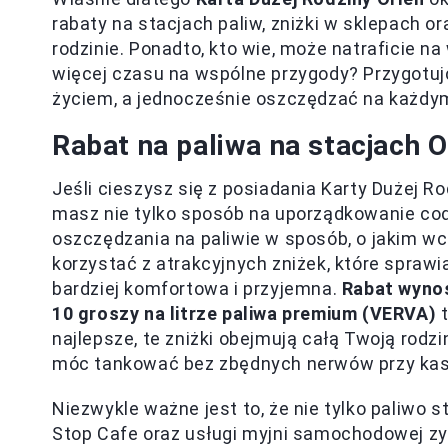
rabaty na stacjach paliw, zniżki w sklepach or
rodzinie. Ponadto, kto wie, może natraficie na
więcej czasu na wspólne przygody? Przygotujc
życiem, a jednocześnie oszczędzać na każdy
Rabat na paliwa na stacjach
Jeśli cieszysz się z posiadania Karty Dużej R
masz nie tylko sposób na uporządkowanie cod
oszczędzania na paliwie w sposób, o jakim w
korzystać z atrakcyjnych zniżek, które spraw
bardziej komfortowa i przyjemna.
Rabat wynos
10 groszy na litrze paliwa premium (VERVA)
t
najlepsze, te zniżki obejmują całą Twoją rodz
móc tankować bez zbędnych nerwów przy kas
Niezwykle ważne jest to, że nie tylko paliwo s
Stop Cafe oraz usługi myjni samochodowej zy