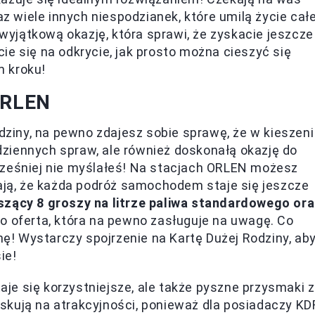
az wiele innych niespodzianek, które umilą życie całe
 wyjątkową okazję, która sprawi, że zyskacie jeszcze
ie się na odkrycie, jak prosto można cieszyć się
m kroku!
 ORLEN
odziny, na pewno zdajesz sobie sprawę, że w kieszeni
ziennych spraw, ale również doskonałą okazję do
cześniej nie myślałeś! Na stacjach ORLEN możesz
iają, że każda podróż samochodem staje się jeszcze
zący 8 groszy na litrze paliwa standardowego or
o oferta, która na pewno zasługuje na uwagę. Co
inę! Wystarczy spojrzenie na Kartę Dużej Rodziny, ab
ie!
taje się korzystniejsze, ale także pyszne przysmaki z
skują na atrakcyjności, ponieważ dla posiadaczy KD