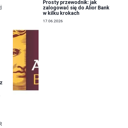
Prosty przewodnik: jak
j
zalogować się do Alior Bank
w kilku krokach
17.06.2026
az
y
R