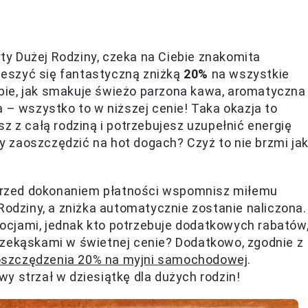
y Dużej Rodziny, czeka na Ciebie znakomita
eszyć się fantastyczną zniżką
20%
na wszystkie
bie, jak smakuje świeżo parzona kawa, aromatyczna
 – wszystko to w niższej cenie! Taka okazja to
z z całą rodziną i potrzebujesz uzupełnić energię
łby zaoszczędzić na hot dogach? Czyż to nie brzmi ja
e przed dokonaniem płatności wspomnisz miłemu
Rodziny, a zniżka automatycznie zostanie naliczona.
omocjami, jednak kto potrzebuje dodatkowych rabatów
rzekąskami w świetnej cenie? Dodatkowo, zgodnie z
oszczędzenia 20% na myjni samochodowej
.
y strzał w dziesiątkę dla dużych rodzin!