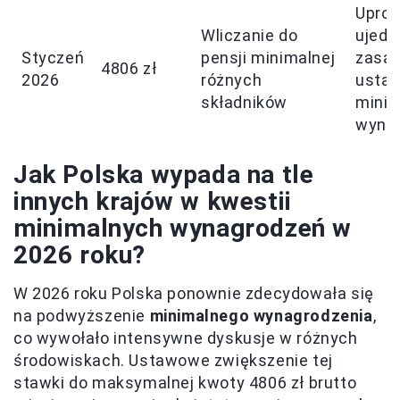
Upros
Wliczanie do
ujedn
Styczeń
pensji minimalnej
zasa
4806 zł
2026
różnych
ustal
składników
mini
wynag
Jak Polska wypada na tle
innych krajów w kwestii
minimalnych wynagrodzeń w
2026 roku?
W 2026 roku Polska ponownie zdecydowała się
na podwyższenie
minimalnego wynagrodzenia
,
co wywołało intensywne dyskusje w różnych
środowiskach. Ustawowe zwiększenie tej
stawki do maksymalnej kwoty 4806 zł brutto