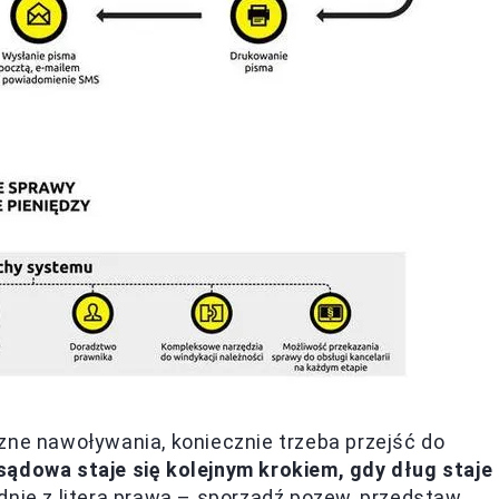
zne nawoływania, koniecznie trzeba przejść do
sądowa staje się kolejnym krokiem, gdy dług staje
dnie z literą prawa – sporządź pozew, przedstaw