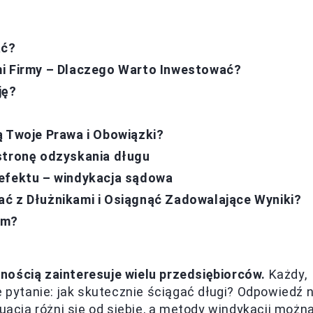
ać?
mi Firmy – Dlaczego Warto Inwestować?
ję?
ą Twoje Prawa i Obowiązki?
stronę odzyskania długu
 efektu – windykacja sądowa
ać z Dłużnikami i Osiągnąć Zadowalające Wyniki?
em?
nością zainteresuje wielu przedsiębiorców.
Każdy,
e pytanie: jak skutecznie ściągać długi? Odpowiedź 
tuacja różni się od siebie, a metody windykacji możn