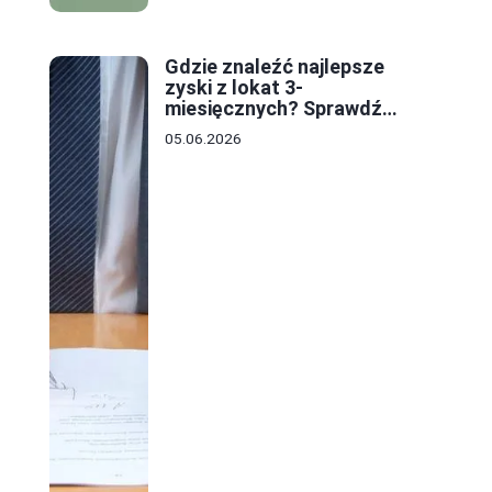
Gdzie znaleźć najlepsze
ę
zyski z lokat 3-
miesięcznych? Sprawdź
oferty i stawki!
05.06.2026