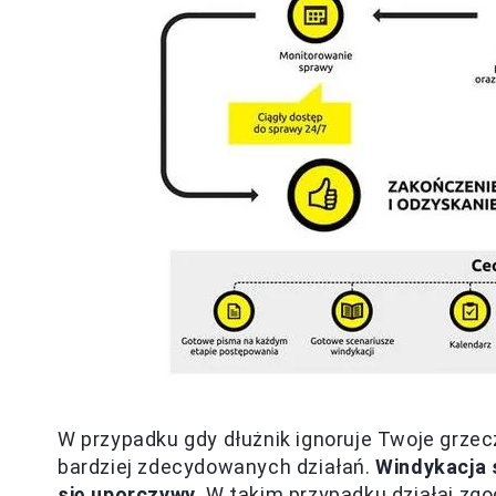
W przypadku gdy dłużnik ignoruje Twoje grzec
bardziej zdecydowanych działań.
Windykacja 
się uporczywy.
W takim przypadku działaj zgo