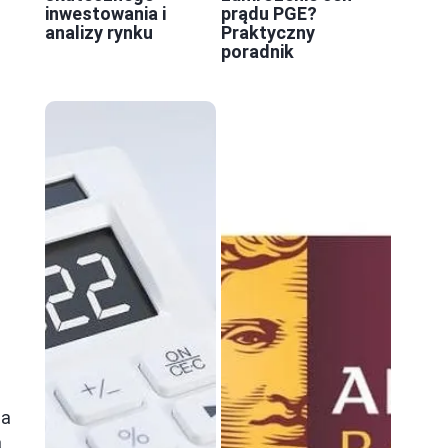
inwestowania i
prądu PGE?
analizy rynku
Praktyczny
poradnik
na
a